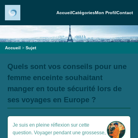
Accueil
Catégories
Mon Profil
Contact
Accueil
>
Sujet
Quels sont vos conseils pour une
femme enceinte souhaitant
manger en toute sécurité lors de
ses voyages en Europe ?
Je suis en pleine réflexion sur cette
question. Voyager pendant une grossesse,