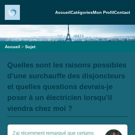
Accueil
Catégories
Mon Profil
Contact
Accueil
>
Sujet
Quelles sont les raisons possibles
d'une surchauffe des disjoncteurs
et quelles questions devrais-je
poser à un électricien lorsqu'il
viendra chez moi ?
J'ai récemment remarqué que certains