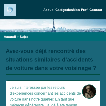
Accueil
Catégories
Mon Profil
Contact
Accueil
>
Sujet
Avez-vous déjà rencontré des
situations similaires d'accidents
de voiture dans votre voisinage ?
Je suis intéressée par les retours
d'expériences concernant les accidents de
voiture dans notre quartier. En tant que
médecin généraliste, j'ai déjà été témoin