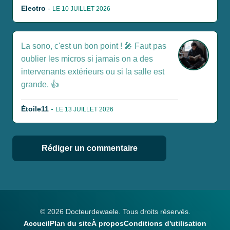
Electro
-
LE 10 JUILLET 2026
La sono, c'est un bon point ! 🎤 Faut pas
oublier les micros si jamais on a des
intervenants extérieurs ou si la salle est
grande. 👍
Étoile11
-
LE 13 JUILLET 2026
Rédiger un commentaire
© 2026 Docteurdewaele. Tous droits réservés.
Accueil
Plan du site
À propos
Conditions d'utilisation